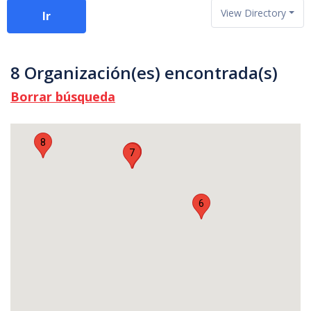
View Directory
Ir
8 Organización(es) encontrada(s)
Borrar búsqueda
8
2
7
1
6