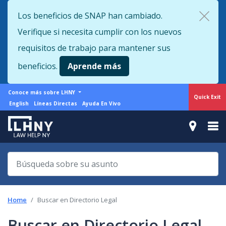
Skip
Los beneficios de SNAP han cambiado.
to
Verifique si necesita cumplir con los nuevos
main
content
requisitos de trabajo para mantener sus
beneficios.
Aprende más
More
Conoce más sobre LHNY
Quick Exit
from
Support
English
Líneas Directas
Ayuda En Vivo
LHNY
menu
Home
Buscar en Directorio Legal
Buscar en Directorio Legal