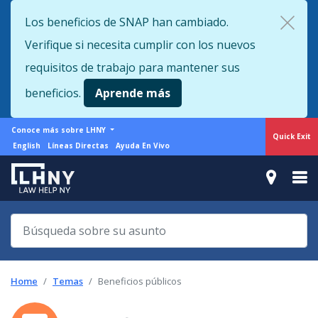
Skip
Los beneficios de SNAP han cambiado.
to
Verifique si necesita cumplir con los nuevos
main
content
requisitos de trabajo para mantener sus
beneficios.
Aprende más
More
Conoce más sobre LHNY
Quick Exit
from
Support
English
Líneas Directas
Ayuda En Vivo
LHNY
menu
Home
Temas
Beneficios públicos