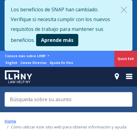
Skip
Los beneficios de SNAP han cambiado.
to
Verifique si necesita cumplir con los nuevos
main
content
requisitos de trabajo para mantener sus
beneficios.
Aprende más
More
Conoce más sobre LHNY
Quick Exit
from
Support
English
Líneas Directas
Ayuda En Vivo
LHNY
menu
Home
Cómo utilizar este sitio web para obtener información y ayuda