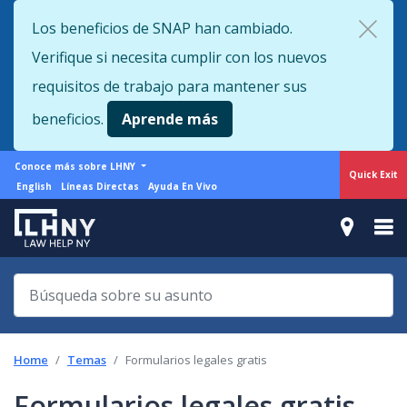
Skip
Los beneficios de SNAP han cambiado.
to
Verifique si necesita cumplir con los nuevos
main
content
requisitos de trabajo para mantener sus
beneficios.
Aprende más
More
Conoce más sobre LHNY
Quick Exit
from
Support
English
Líneas Directas
Ayuda En Vivo
LHNY
menu
Home
Temas
Formularios legales gratis
Formularios legales gratis