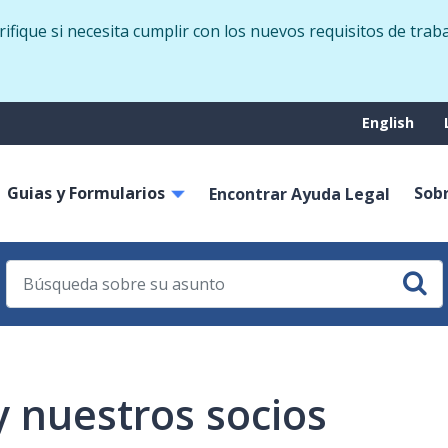
Skip
fique si necesita cumplir con los nuevos requisitos de trab
to
main
content
Suppo
English
menu
Guias y Formularios
Sob
on
Encontrar Ayuda Legal
 nuestros socios