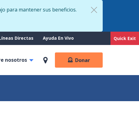
ajo para mantener sus beneficios.
rt
Líneas Directas
Ayuda En Vivo
Quick Exit
re nosotros
Donar