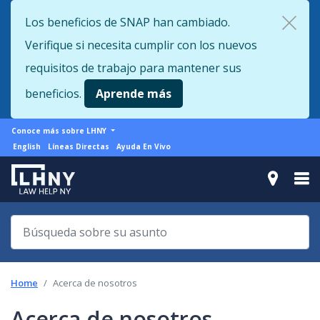
Skip
Los beneficios de SNAP han cambiado.
to
Verifique si necesita cumplir con los nuevos
main
content
requisitos de trabajo para mantener sus
beneficios.
Aprende más
More
Conoce más sobre LHNY
from
Support
English
Líneas Directas
Ayuda En Vivo
LHNY
menu
Home
Acerca de nosotros
Acerca de nosotros