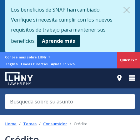
Skip
Los beneficios de SNAP han cambiado.
to
Verifique si necesita cumplir con los nuevos
main
content
requisitos de trabajo para mantener sus
beneficios.
Aprende más
More
Conoce más sobre LHNY
Quick Exit
from
Support
English
Líneas Directas
Ayuda En Vivo
LHNY
menu
Home
Temas
Consumidor
Crédito
Crédito