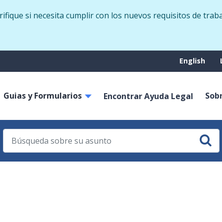
Skip
fique si necesita cumplir con los nuevos requisitos de trab
to
main
content
Suppo
English
menu
Guias y Formularios
Sob
on
Encontrar Ayuda Legal