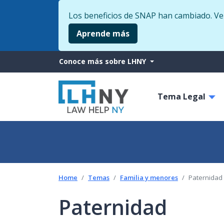
Los beneficios de SNAP han cambiado. Veri
Aprende más
More
Conoce más sobre LHNY
from
Main
LHNY
Tema Legal
navigati
Home
Temas
Familia y menores
Paternidad
Paternidad