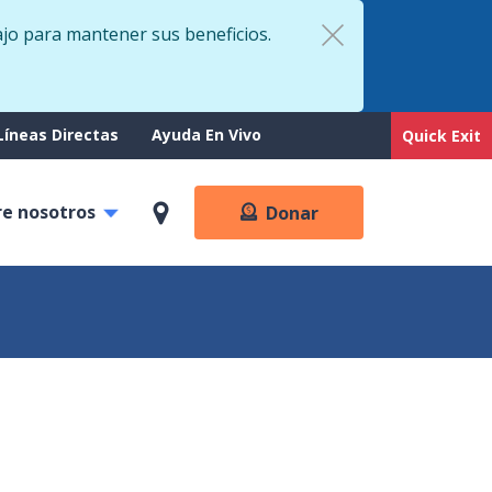
ajo para mantener sus beneficios.
rt
Líneas Directas
Ayuda En Vivo
Quick Exit
re nosotros
Donar