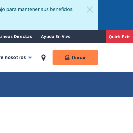
ajo para mantener sus beneficios.
rt
Líneas Directas
Ayuda En Vivo
Quick Exit
re nosotros
Donar