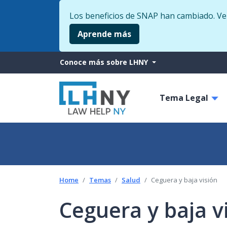
Los beneficios de SNAP han cambiado. Veri
Aprende más
More
Conoce más sobre LHNY
from
Main
LHNY
Tema Legal
navigati
Home
Temas
Salud
Ceguera y baja visión
Ceguera y baja v