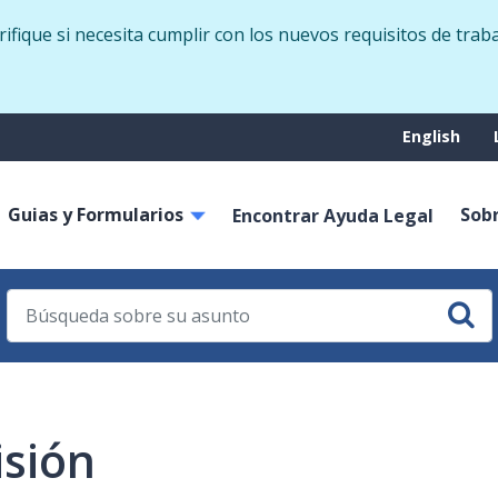
Skip
fique si necesita cumplir con los nuevos requisitos de trab
to
main
content
Suppo
English
menu
Guias y Formularios
Sob
on
Encontrar Ayuda Legal
isión