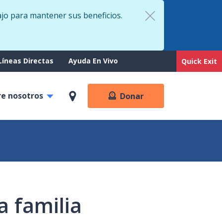
ajo para mantener sus beneficios.
rt
Líneas Directas
Ayuda En Vivo
Quick Exit
re nosotros
Donar
a familia