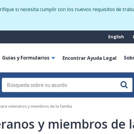
Skip
fique si necesita cumplir con los nuevos requisitos de trab
to
main
content
Suppo
English
menu
Guias y Formularios
Sob
on
Encontrar Ayuda Legal
ara veteranos y miembros de la familia
ranos y miembros de l