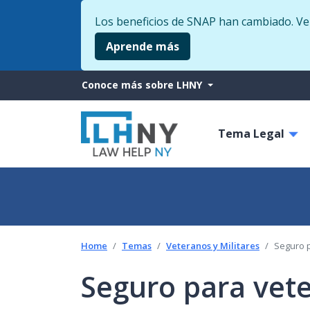
Los beneficios de SNAP han cambiado. Veri
Aprende más
More
Conoce más sobre LHNY
from
Main
LHNY
Tema Legal
navigati
Home
Temas
Veteranos y Militares
Seguro p
Seguro para vete