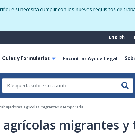
Skip
fique si necesita cumplir con los nuevos requisitos de trab
to
main
content
Suppo
English
menu
Guias y Formularios
Sob
on
Encontrar Ayuda Legal
trabajadores agrícolas migrantes y temporada
 agrícolas migrantes 