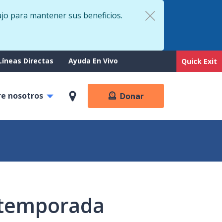
ajo para mantener sus beneficios.
rt
Líneas Directas
Ayuda En Vivo
Quick Exit
re nosotros
Donar
y temporada