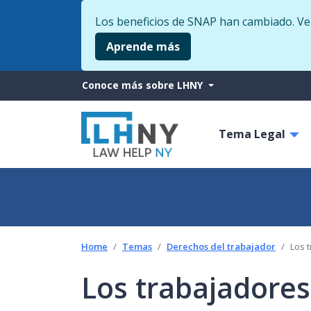
Los beneficios de SNAP han cambiado. Veri
Aprende más
More
Conoce más sobre LHNY
from
Main
LHNY
Tema Legal
navigati
Home
Temas
Derechos del trabajador
Los 
Los trabajadores