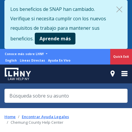
Skip
Los beneficios de SNAP han cambiado.
to
Verifique si necesita cumplir con los nuevos
main
content
requisitos de trabajo para mantener sus
beneficios.
Aprende más
More
Conoce más sobre LHNY
Quick Exit
from
Support
English
Líneas Directas
Ayuda En Vivo
LHNY
menu
Home
Encontrar Ayuda Legales
Chemung County Help Center