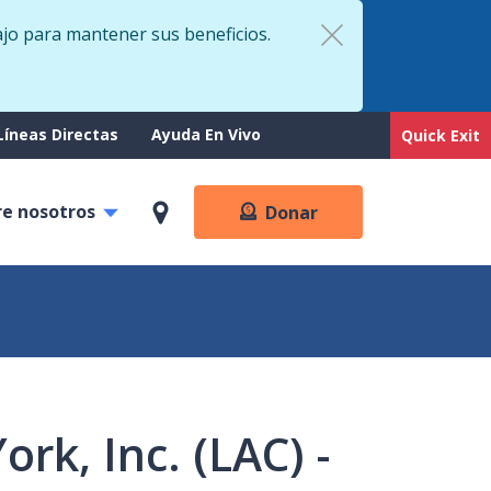
ajo para mantener sus beneficios.
rt
Líneas Directas
Ayuda En Vivo
Quick Exit
re nosotros
Donar
rk, Inc. (LAC) -