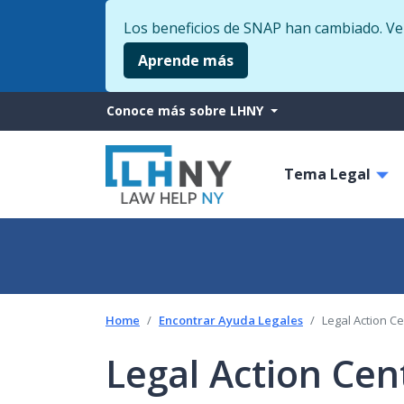
Los beneficios de SNAP han cambiado. Veri
Aprende más
More
Conoce más sobre LHNY
from
Main
LHNY
Tema Legal
navigati
Home
Encontrar Ayuda Legales
Legal Action Ce
Legal Action Cent