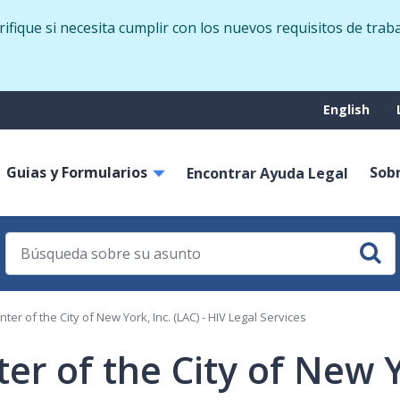
Skip
fique si necesita cumplir con los nuevos requisitos de trab
to
main
content
Suppo
English
menu
Guias y Formularios
Sob
on
Encontrar Ayuda Legal
nter of the City of New York, Inc. (LAC) - HIV Legal Services
er of the City of New Yo