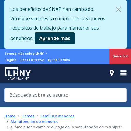
Skip
Los beneficios de SNAP han cambiado.
to
Verifique si necesita cumplir con los nuevos
main
content
requisitos de trabajo para mantener sus
beneficios.
Aprende más
More
Conoce más sobre LHNY
Quick Exit
from
Support
English
Líneas Directas
Ayuda En Vivo
LHNY
menu
Home
Temas
Familia y menores
Manutención de menores
¿Cómo puedo cambiar el pago de la manutención de mis hijos?