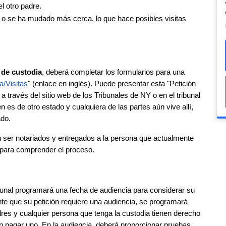
l otro padre.
 o se ha mudado más cerca, lo que hace posibles visitas 
 de custodia
, deberá completar los formularios para una 
a/Visitas
" (enlace en inglés). Puede presentar esta "Petición 
 través del sitio web de los Tribunales de NY o en el tribunal 
n es de otro estado y cualquiera de las partes aún vive allí, 
ado.
er notariados y entregados a la persona que actualmente 
al para comprender el proceso.
ribunal programará una fecha de audiencia para considerar su 
iente que su petición requiere una audiencia, se programará 
es y cualquier persona que tenga la custodia tienen derecho 
n pagar uno. En la audiencia, deberá proporcionar pruebas 