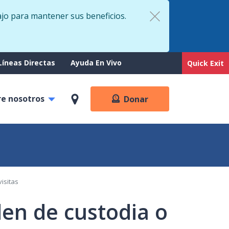
ajo para mantener sus beneficios.
rt
Líneas Directas
Ayuda En Vivo
Quick Exit
re nosotros
Donar
isitas
en de custodia o