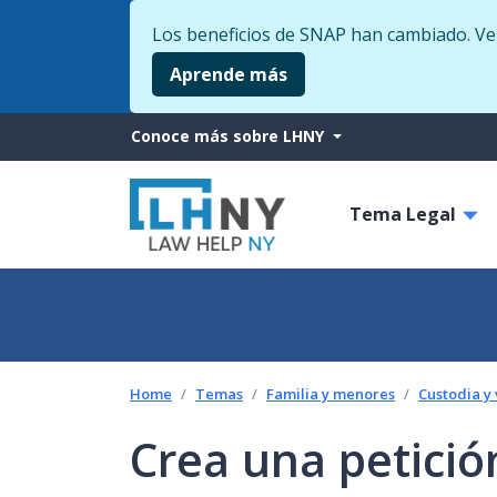
Los beneficios de SNAP han cambiado. Veri
Aprende más
More
Conoce más sobre LHNY
from
Main
LHNY
Tema Legal
navigati
Home
Temas
Familia y menores
Custodia y 
Crea una petició