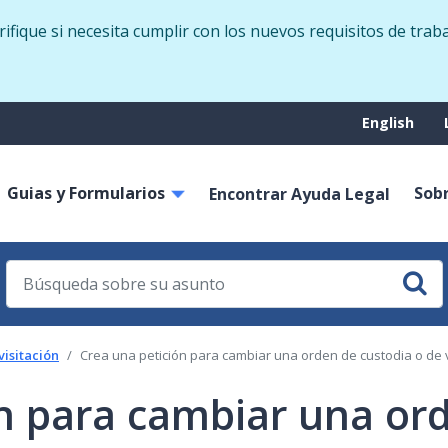
Skip
fique si necesita cumplir con los nuevos requisitos de trab
to
main
content
Suppo
English
menu
Guias y Formularios
Sob
on
Encontrar Ayuda Legal
visitación
Crea una petición para cambiar una orden de custodia o de v
n para cambiar una ord