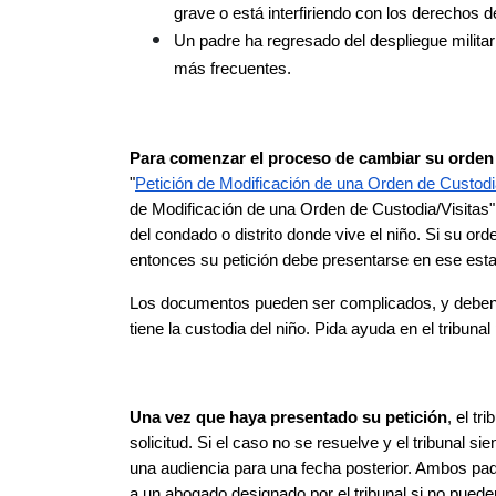
grave o está interfiriendo con los derechos de
Un padre ha regresado del despliegue militar
más frecuentes.
Para comenzar el proceso de cambiar su orden
"
Petición de Modificación de una Orden de Custodi
de Modificación de una Orden de Custodia/Visitas" a
del condado o distrito donde vive el niño. Si su orde
entonces su petición debe presentarse en ese est
Los documentos pueden ser complicados, y deben s
tiene la custodia del niño. Pida ayuda en el tribun
Una vez que haya presentado su petición
, el t
solicitud. Si el caso no se resuelve y el tribunal s
una audiencia para una fecha posterior. Ambos padr
a un abogado designado por el tribunal si no puede