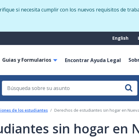
Skip
fique si necesita cumplir con los nuevos requisitos de trab
to
main
content
Suppo
English
menu
Guias y Formularios
Sob
on
Encontrar Ayuda Legal
iones de los estudiantes
Derechos de estudiantes sin hogar en Nuev
udiantes sin hogar en 