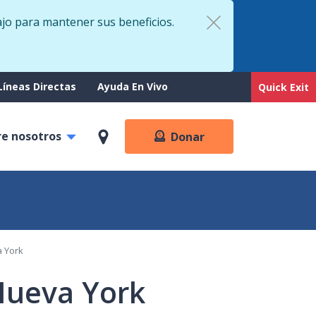
ajo para mantener sus beneficios.
rt
Líneas Directas
Ayuda En Vivo
Quick Exit
re nosotros
Donar
a York
Nueva York