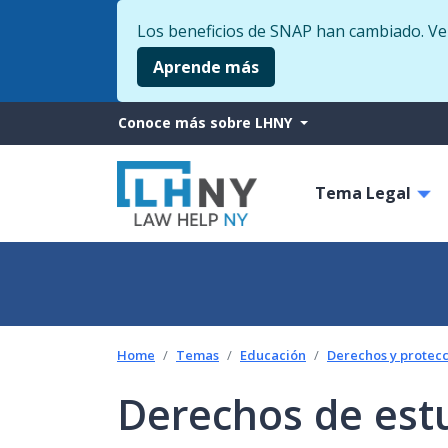
Los beneficios de SNAP han cambiado. Veri
Aprende más
More
Conoce más sobre LHNY
from
Main
LHNY
Tema Legal
navigati
Home
Temas
Educación
Derechos y protecc
Derechos de est