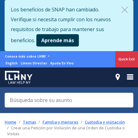
Skip
Los beneficios de SNAP han cambiado.
to
Verifique si necesita cumplir con los nuevos
main
content
requisitos de trabajo para mantener sus
beneficios.
Aprende más
More
Conoce más sobre LHNY
Quick Exit
from
Support
English
Líneas Directas
Ayuda En Vivo
LHNY
menu
Home
Temas
Familia y menores
Custodia y visitación
Crear una Petición por Violación de una Orden de Custodia o
Visitas