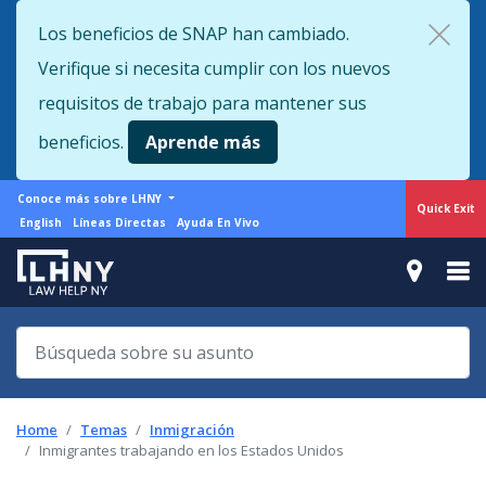
Skip
Los beneficios de SNAP han cambiado.
to
Verifique si necesita cumplir con los nuevos
main
content
requisitos de trabajo para mantener sus
beneficios.
Aprende más
More
Conoce más sobre LHNY
Quick Exit
from
Support
English
Líneas Directas
Ayuda En Vivo
LHNY
menu
Home
Temas
Inmigración
Inmigrantes trabajando en los Estados Unidos