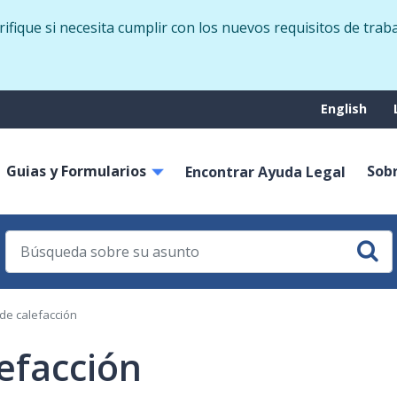
Skip
fique si necesita cumplir con los nuevos requisitos de trab
to
main
content
Suppo
English
menu
Guias y Formularios
Sob
on
Encontrar Ayuda Legal
 de calefacción
lefacción