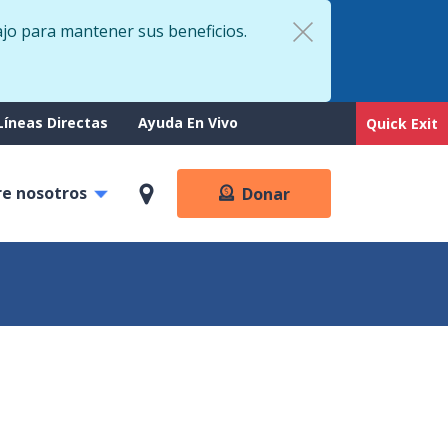
ajo para mantener sus beneficios.
rt
Líneas Directas
Ayuda En Vivo
Quick Exit
re nosotros
Donar