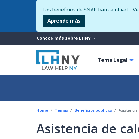
Los beneficios de SNAP han cambiado. Veri
Aprende más
More
Conoce más sobre LHNY
from
Main
LHNY
Tema Legal
navigati
Home
Temas
Beneficios públicos
Asistencia
Asistencia de ca