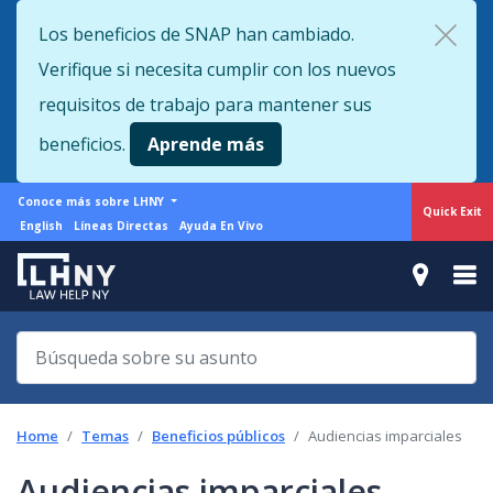
Skip
Los beneficios de SNAP han cambiado.
to
Verifique si necesita cumplir con los nuevos
main
content
requisitos de trabajo para mantener sus
beneficios.
Aprende más
More
Conoce más sobre LHNY
Quick Exit
from
Support
English
Líneas Directas
Ayuda En Vivo
LHNY
menu
Home
Temas
Beneficios públicos
Audiencias imparciales
Audiencias imparciales