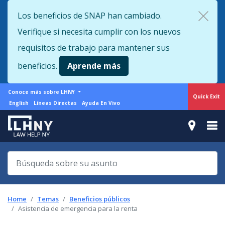
Skip
Los beneficios de SNAP han cambiado.
to
Verifique si necesita cumplir con los nuevos
main
content
requisitos de trabajo para mantener sus
beneficios.
Aprende más
More
Conoce más sobre LHNY
Quick Exit
from
Support
English
Líneas Directas
Ayuda En Vivo
LHNY
menu
Home
Temas
Beneficios públicos
Asistencia de emergencia para la renta