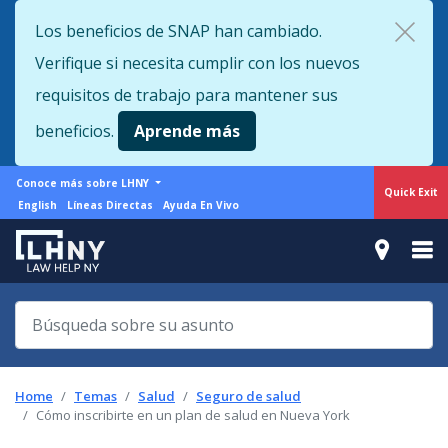
Skip
Los beneficios de SNAP han cambiado.
to
Verifique si necesita cumplir con los nuevos
main
content
requisitos de trabajo para mantener sus
beneficios.
Aprende más
More
Conoce más sobre LHNY
Quick Exit
from
Support
English
Líneas Directas
Ayuda En Vivo
LHNY
menu
Home
Temas
Salud
Seguro de salud
Cómo inscribirte en un plan de salud en Nueva York