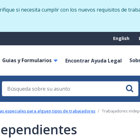
Skip
fique si necesita cumplir con los nuevos requisitos de trab
to
main
content
Suppo
English
menu
Guias y Formularios
Sob
on
Encontrar Ayuda Legal
as especiales para alguen tipos de trabajadores
Trabajadores indep
dependientes