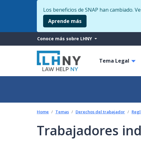
Los beneficios de SNAP han cambiado. Veri
Aprende más
More
Conoce más sobre LHNY
from
Main
LHNY
Tema Legal
navigati
Home
Temas
Derechos del trabajador
Regl
Trabajadores in