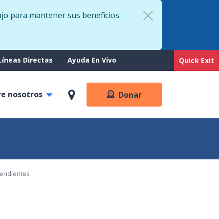
ajo para mantener sus beneficios.
rt
Líneas Directas
Ayuda En Vivo
Quick Exit
re nosotros
Donar
endientes