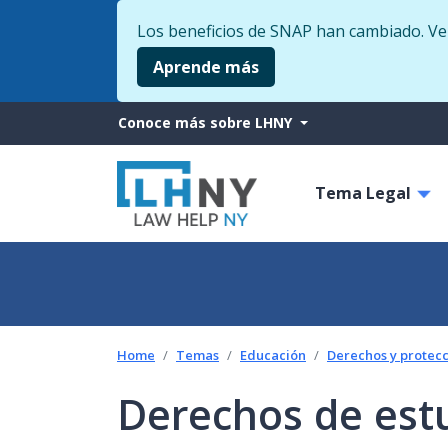
Los beneficios de SNAP han cambiado. Veri
Aprende más
More
Conoce más sobre LHNY
from
Main
LHNY
Tema Legal
navigati
Home
Temas
Educación
Derechos y protecc
Derechos de est