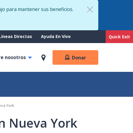
ajo para mantener sus beneficios.
rt
Líneas Directas
Ayuda En Vivo
Quick Exit
re nosotros
Donar
eva York
en Nueva York