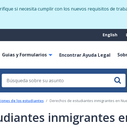
Skip
fique si necesita cumplir con los nuevos requisitos de trab
to
main
content
Suppo
English
menu
Guias y Formularios
Sob
on
Encontrar Ayuda Legal
iones de los estudiantes
Derechos de estudiantes inmigrantes en Nu
udiantes inmigrantes 