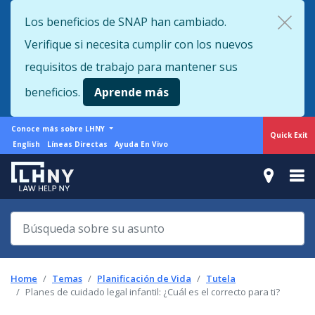
Skip
Los beneficios de SNAP han cambiado.
to
Verifique si necesita cumplir con los nuevos
main
content
requisitos de trabajo para mantener sus
beneficios.
Aprende más
More
Conoce más sobre LHNY
Quick Exit
from
Support
English
Líneas Directas
Ayuda En Vivo
LHNY
menu
Home
Temas
Planificación de Vida
Tutela
Planes de cuidado legal infantil: ¿Cuál es el correcto para ti?