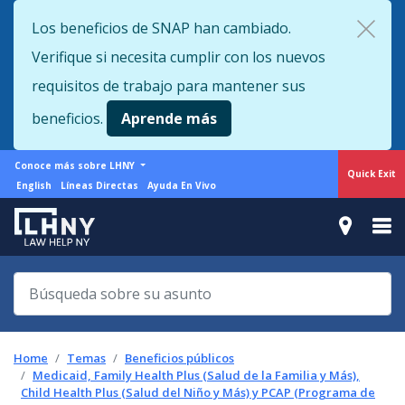
Skip
Los beneficios de SNAP han cambiado.
to
Verifique si necesita cumplir con los nuevos
main
content
requisitos de trabajo para mantener sus
beneficios.
Aprende más
More
Conoce más sobre LHNY
Quick Exit
from
Support
English
Líneas Directas
Ayuda En Vivo
LHNY
menu
Home
Temas
Beneficios públicos
Medicaid, Family Health Plus (Salud de la Familia y Más),
Child Health Plus (Salud del Niño y Más) y PCAP (Programa de