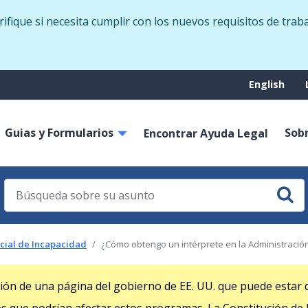
Skip
fique si necesita cumplir con los nuevos requisitos de trab
to
main
content
Suppo
English
menu
Guias y Formularios
Sob
on
Encontrar Ayuda Legal
cial de Incapacidad
¿Cómo obtengo un intérprete en la Administración
ción de una página del gobierno de EE. UU. que puede estar d