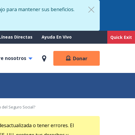
ajo para mantener sus beneficios.
rt
Líneas Directas
Ayuda En Vivo
Quick Exit
re nosotros
Donar
 del Seguro Social?
esactualizada o tener errores. El