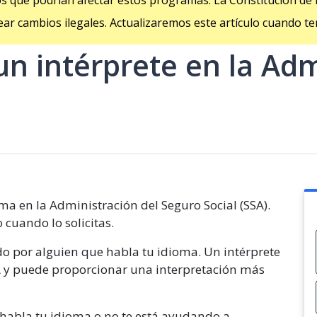
s que podrían afectar estos programas. La Constitución de 
uear cambios ilegales. Actualizaremos este artículo cuando 
 intérprete en la Adm
ma en la Administración del Seguro Social (SSA).
 cuando lo solicitas.
o por alguien que habla tu idioma. Un intérprete
SA y puede proporcionar una interpretación más
o habla tu idioma o no te está ayudando a