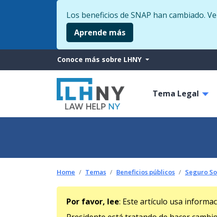
Los beneficios de SNAP han cambiado. Veri
Aprende más
More
Conoce más sobre LHNY
from
Main
LHNY
Tema Legal
navigati
Home
Temas
Beneficios públicos
Seguro So
Por favor, lee
: Este artículo usa informa