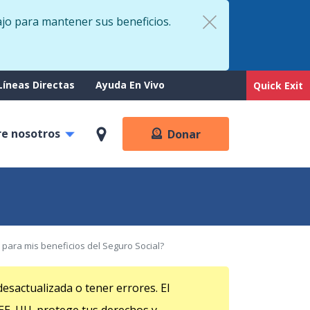
ajo para mantener sus beneficios.
rt
Líneas Directas
Ayuda En Vivo
Quick Exit
re nosotros
Donar
para mis beneficios del Seguro Social?
esactualizada o tener errores. El