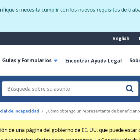
Skip
fique si necesita cumplir con los nuevos requisitos de trab
to
main
content
Suppo
English
menu
Guias y Formularios
Sob
on
Encontrar Ayuda Legal
cial de Incapacidad
¿Cómo obtengo un representante de beneficiario 
ción de una página del gobierno de EE. UU. que puede estar d