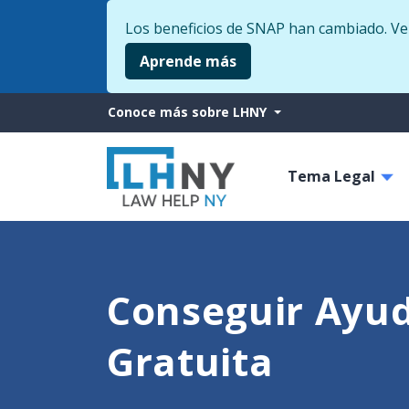
Los beneficios de SNAP han cambiado. Veri
Aprende más
More
Conoce más sobre LHNY
from
Main
LHNY
Tema Legal
navigati
Conseguir Ayud
Gratuita