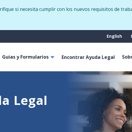
Skip
fique si necesita cumplir con los nuevos requisitos de trab
to
main
content
Suppo
English
menu
Guias y Formularios
Sob
on
Encontrar Ayuda Legal
a Legal