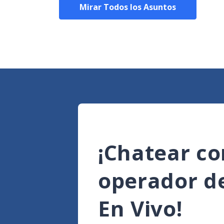
Mirar Todos los Asuntos
¡Chatear co
operador d
En Vivo!