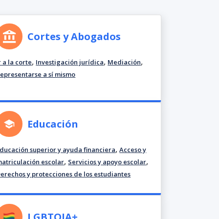
Cortes y Abogados
,
,
,
r a la corte
Investigación jurídica
Mediación
epresentarse a sí mismo
Educación
,
ducación superior y ayuda financiera
Acceso y
,
,
atriculación escolar
Servicios y apoyo escolar
erechos y protecciones de los estudiantes
LGBTQIA+