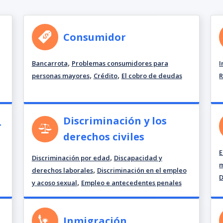
Consumidor
,
Bancarrota
Problemas consumidores para
I
,
,
personas mayores
Crédito
El cobro de deudas
R
Discriminación y los
r
derechos civiles
E
,
Discriminación por edad
Discapacidad y
m
,
derechos laborales
Discriminación en el empleo
D
,
y acoso sexual
Empleo e antecedentes penales
Inmigración