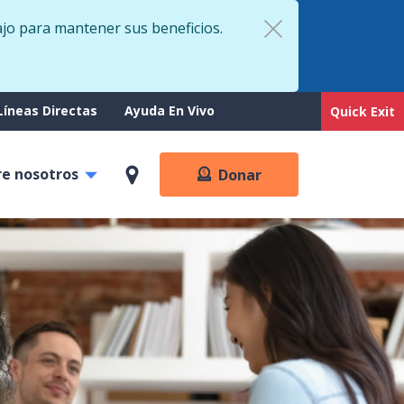
ajo para mantener sus beneficios.
rt
Líneas Directas
Ayuda En Vivo
Quick Exit
re nosotros
Donar