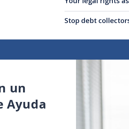
Your legal rights a
Stop debt collecto
n un
e Ayuda