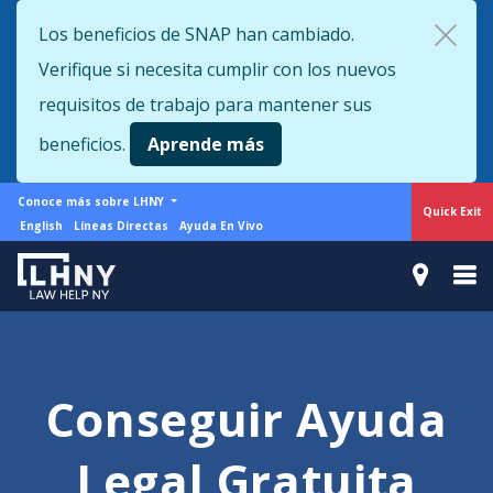
Skip
Los beneficios de SNAP han cambiado.
to
Verifique si necesita cumplir con los nuevos
main
content
requisitos de trabajo para mantener sus
beneficios.
Aprende más
More
Conoce más sobre LHNY
Quick Exit
from
Support
English
Líneas Directas
Ayuda En Vivo
LHNY
menu
Conseguir Ayuda
Legal Gratuita