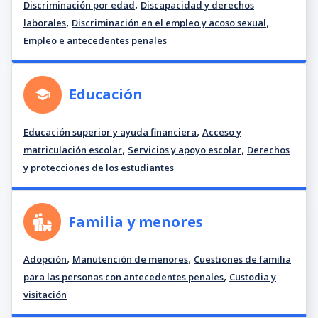
,
Discriminación por edad
Discapacidad y derechos
,
,
laborales
Discriminación en el empleo y acoso sexual
Empleo e antecedentes penales
Educación
,
Educación superior y ayuda financiera
Acceso y
,
,
matriculación escolar
Servicios y apoyo escolar
Derechos
y protecciones de los estudiantes
Familia y menores
,
,
Adopción
Manutención de menores
Cuestiones de familia
,
para las personas con antecedentes penales
Custodia y
visitación