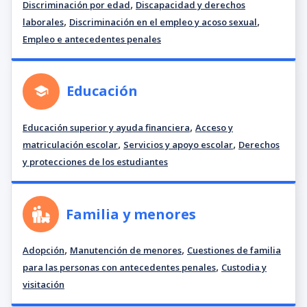
,
Discriminación por edad
Discapacidad y derechos
,
,
laborales
Discriminación en el empleo y acoso sexual
Empleo e antecedentes penales
Educación
,
Educación superior y ayuda financiera
Acceso y
,
,
matriculación escolar
Servicios y apoyo escolar
Derechos
y protecciones de los estudiantes
Familia y menores
,
,
Adopción
Manutención de menores
Cuestiones de familia
,
para las personas con antecedentes penales
Custodia y
visitación