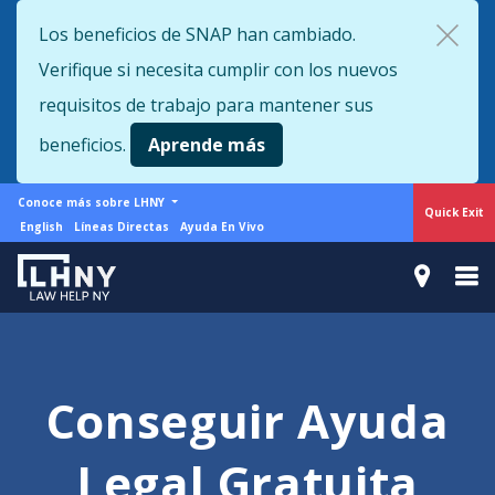
Skip
Los beneficios de SNAP han cambiado.
to
Verifique si necesita cumplir con los nuevos
main
content
requisitos de trabajo para mantener sus
beneficios.
Aprende más
More
Conoce más sobre LHNY
Quick Exit
from
Support
English
Líneas Directas
Ayuda En Vivo
LHNY
menu
Conseguir Ayuda
Legal Gratuita