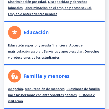
,
Discriminación por edad
Discapacidad y derechos
,
,
laborales
Discriminación en el empleo y acoso sexual
Empleo e antecedentes penales
Educación
,
Educación superior y ayuda financiera
Acceso y
,
,
matriculación escolar
Servicios y apoyo escolar
Derechos
y protecciones de los estudiantes
Familia y menores
,
,
Adopción
Manutención de menores
Cuestiones de familia
,
para las personas con antecedentes penales
Custodia y
visitación