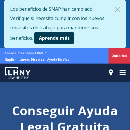
Skip
Los beneficios de SNAP han cambiado.
to
Verifique si necesita cumplir con los nuevos
main
content
requisitos de trabajo para mantener sus
beneficios.
Aprende más
More
Conoce más sobre LHNY
Quick Exit
from
Support
English
Líneas Directas
Ayuda En Vivo
LHNY
menu
Conseguir Ayuda
Legal Gratuita