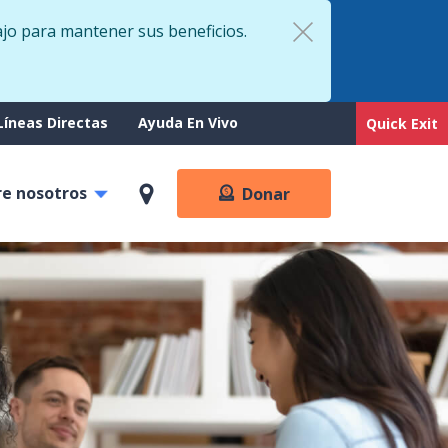
ajo para mantener sus beneficios.
rt
Líneas Directas
Ayuda En Vivo
Quick Exit
re nosotros
Donar