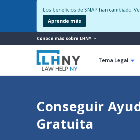
Los beneficios de SNAP han cambiado. Veri
Aprende más
More
Conoce más sobre LHNY
from
Main
LHNY
Tema Legal
navigati
Conseguir Ayud
Gratuita