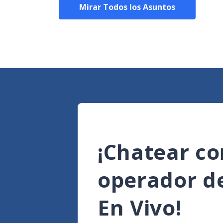
Mirar Todos los Asuntos
¡Chatear co
operador d
En Vivo!