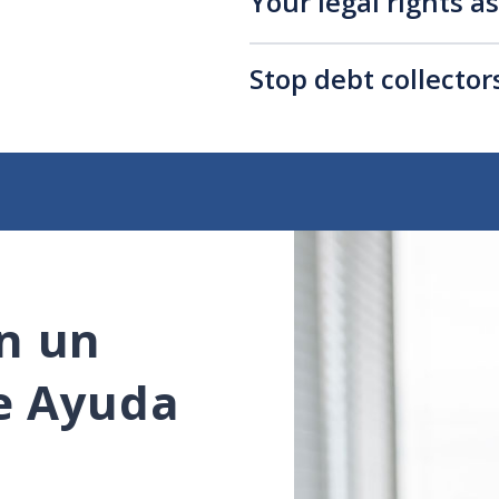
Your legal rights a
Stop debt collecto
n un
e Ayuda