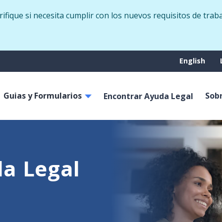
Skip
fique si necesita cumplir con los nuevos requisitos de trab
to
main
content
Suppo
English
menu
Guias y Formularios
Sob
on
Encontrar Ayuda Legal
a Legal