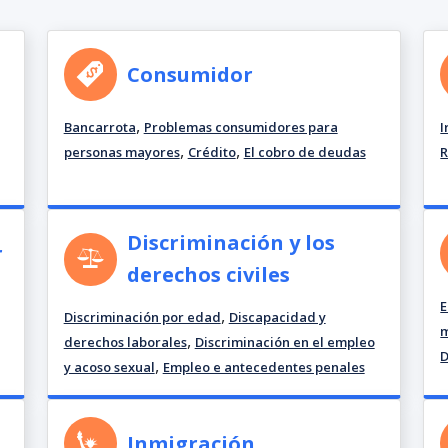
Consumidor
,
Bancarrota
Problemas consumidores para
I
,
,
personas mayores
Crédito
El cobro de deudas
R
Discriminación y los
r
derechos civiles
E
,
Discriminación por edad
Discapacidad y
m
,
derechos laborales
Discriminación en el empleo
D
,
y acoso sexual
Empleo e antecedentes penales
Inmigración