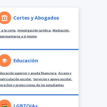
Cortes y Abogados
,
,
,
r a la corte
Investigación jurídica
Mediación
epresentarse a sí mismo
Educación
,
ducación superior y ayuda financiera
Acceso y
,
,
atriculación escolar
Servicios y apoyo escolar
erechos y protecciones de los estudiantes
LGBTQIA+